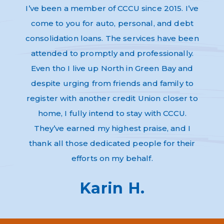
s and
I’ve been a member of CCCU since 2015. I’ve
Absol
very
come to you for auto, personal, and debt
Thi
dly,
consolidation loans. The services have been
have 
e to
attended to promptly and professionally.
and n
re as
Even tho I live up North in Green Bay and
Helpf
nk-you
despite urging from friends and family to
ev
register with another credit Union closer to
home, I fully intend to stay with CCCU.
They’ve earned my highest praise, and I
thank all those dedicated people for their
efforts on my behalf.
Karin H.