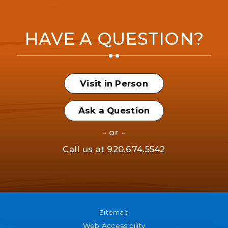
HAVE A QUESTION?
Visit in Person
Ask a Question
- or -
Call us at
920.674.5542
Sitemap
Web Accessibility