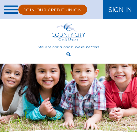
SIGN IN
JOIN OUR CREDIT UNION
ONLINE BANKING
We are not a bank. We're better!
Open
Search
Bar