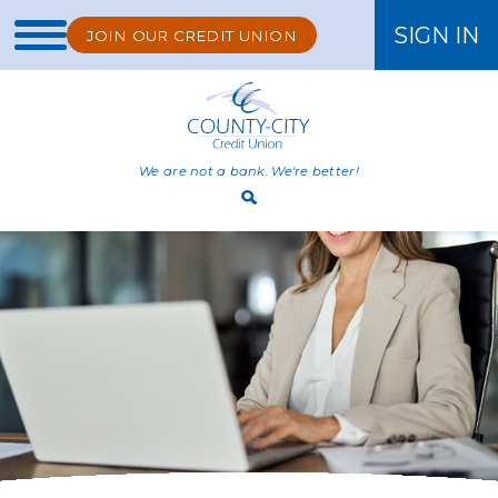
SIGN IN
JOIN OUR CREDIT UNION
ONLINE BANKING
We are not a bank. We're better!
Open
Search
Bar