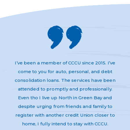
s and
I’ve been a member of CCCU since 2015. I’ve
Absol
very
come to you for auto, personal, and debt
Thi
dly,
consolidation loans. The services have been
have 
e to
attended to promptly and professionally.
and n
re as
Even tho I live up North in Green Bay and
Helpf
nk-you
despite urging from friends and family to
ev
register with another credit Union closer to
home, I fully intend to stay with CCCU.