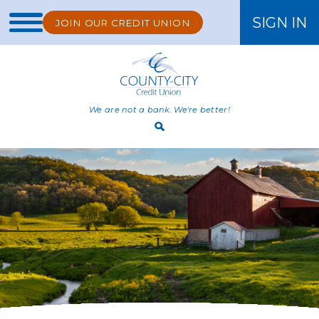
SIGN IN
JOIN OUR CREDIT UNION
ONLINE BANKING
We are not a bank. We're better!
Open
Search
Bar