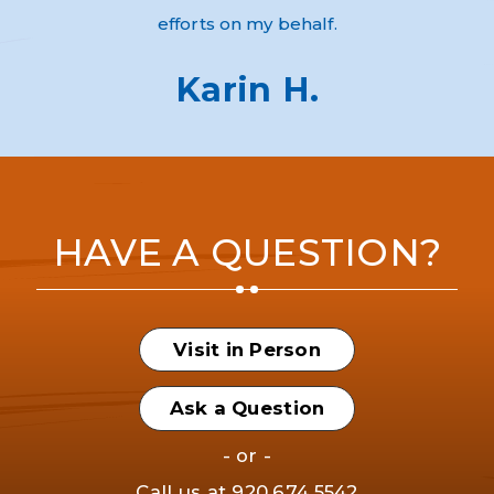
efforts on my behalf.
Karin H.
HAVE A QUESTION?
Visit in Person
Ask a Question
- or -
Call us at
920.674.5542