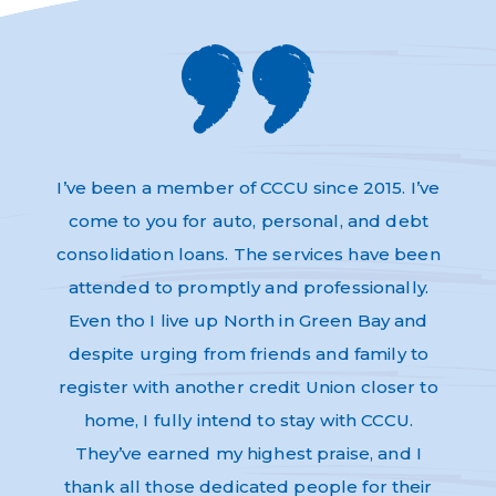
s and
I’ve been a member of CCCU since 2015. I’ve
Absol
very
come to you for auto, personal, and debt
Thi
dly,
consolidation loans. The services have been
have 
e to
attended to promptly and professionally.
and n
re as
Even tho I live up North in Green Bay and
Helpf
nk-you
despite urging from friends and family to
ev
register with another credit Union closer to
home, I fully intend to stay with CCCU.
They’ve earned my highest praise, and I
thank all those dedicated people for their